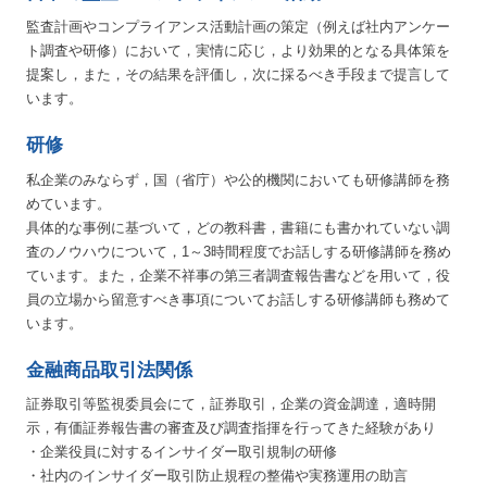
監査計画やコンプライアンス活動計画の策定（例えば社内アンケー
ト調査や研修）において，実情に応じ，より効果的となる具体策を
提案し，また，その結果を評価し，次に採るべき手段まで提言して
います。
研修
私企業のみならず，国（省庁）や公的機関においても研修講師を務
めています。
具体的な事例に基づいて，どの教科書，書籍にも書かれていない調
査のノウハウについて，1～3時間程度でお話しする研修講師を務め
ています。また，企業不祥事の第三者調査報告書などを用いて，役
員の立場から留意すべき事項についてお話しする研修講師も務めて
います。
金融商品取引法関係
証券取引等監視委員会にて，証券取引，企業の資金調達，適時開
示，有価証券報告書の審査及び調査指揮を行ってきた経験があり
・企業役員に対するインサイダー取引規制の研修
・社内のインサイダー取引防止規程の整備や実務運用の助言