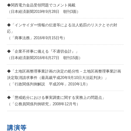
◆関西電力金品受領問題でコメント掲載
（日本経済新聞2019年9月28日 朝刊3面）
◆「インサイダー情報の伝達等による法人処罰のリスクとその対
応」
（「商事法務」2016年9月15日号）
◆「企業不祥事に備える『不適切会計』」
（日本経済新聞2016年6月27日 朝刊15面）
◆「土地区画整理事業計画の決定の処分性－土地区画整理事業計画
決定取消請求事件（最高裁平成20年9月10日大法廷判決）」
（「行政関係判例解説 平成20年」2010年1月）
◆「懲戒処分における事実調査に関する実務上の問題点」
（「公務員関係判例研究」2008年12月号）
講演等