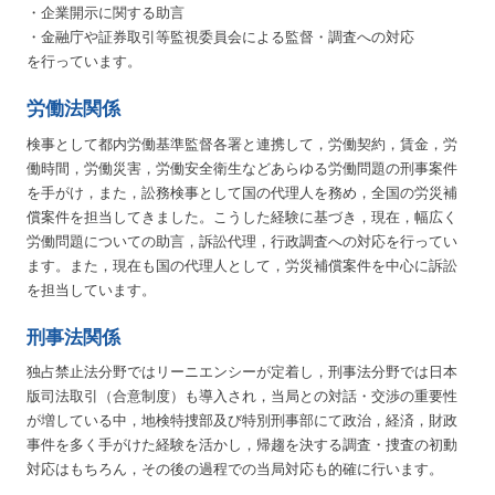
・企業開示に関する助言
・金融庁や証券取引等監視委員会による監督・調査への対応
を行っています。
労働法関係
検事として都内労働基準監督各署と連携して，労働契約，賃金，労
働時間，労働災害，労働安全衛生などあらゆる労働問題の刑事案件
を手がけ，また，訟務検事として国の代理人を務め，全国の労災補
償案件を担当してきました。こうした経験に基づき，現在，幅広く
労働問題についての助言，訴訟代理，行政調査への対応を行ってい
ます。また，現在も国の代理人として，労災補償案件を中心に訴訟
を担当しています。
刑事法関係
独占禁止法分野ではリーニエンシーが定着し，刑事法分野では日本
版司法取引（合意制度）も導入され，当局との対話・交渉の重要性
が増している中，地検特捜部及び特別刑事部にて政治，経済，財政
事件を多く手がけた経験を活かし，帰趨を決する調査・捜査の初動
対応はもちろん，その後の過程での当局対応も的確に行います。