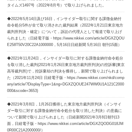
タイムズ1497号（2022年8月号）で取り上げられました。
◆2022年5月14日及び16日，インサイダー取引に関する課徴金納付
命令処分5件が全て取り消された裁判結果（2022年1月21日東京地方
裁判所判決・確定）について，訴訟の代理人として報道で取り上げ
られました（日経電子版・https://www.nikkei.com/article/DGXZQOU
E258T50V20C22A1000000，5月16日日経新聞 5月16日 朝刊15面）
◆2021年11月24日，インサイダー取引に対する課徴金納付命令処分
を取り消した裁判(2021年1月26日東京地方裁判所判決)の控訴審(東京
高等裁判所)で，控訴棄却の判決を獲得し，新聞で取り上げられまし
た（2021年11月24日 日経電子版・https://www.nikkei.com/nkd/comp
any/article/?DisplayType=1&ng=DGXZQOUE247WW0U1A121C2000
000&scode=3653)
◆2021年3月8日，1月26日獲得した東京地方裁判所判決（インサイ
ダー取引に対する課徴金納付命令処分を取り消した判決）の意義に
ついて新聞で取り上げられました（日経新聞2021年3月8日朝刊13
面，日経電子版・https://www.nikkei.com/article/DGXZQODG018JM
0R00C21A2000000/）