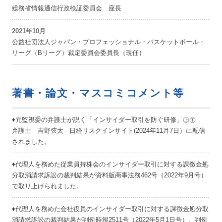
総務省情報通信行政検証委員会 座長
2021年10月
公益社団法人ジャパン・プロフェッショナル・バスケットボール・
リーグ（Bリーグ）裁定委員会委員長（現任）
著書・論文・マスコミコメント等
♦元監視委の弁護士が説く「インサイダー取引を防ぐ研修」㊤㊦
弁護士 吉野弦太 - 日経リスクインサイト(2024年11月7日）に配信
されました。
♦代理人を務めた従業員持株会のインサイダー取引に対する課徴金処
分取消請求訴訟の裁判結果が資料版商事法務462号（2022年9月号）
で取り上げられました。
♦代理人を務めた会社役員のインサイダー取引に対する課徴金処分取
消請求訴訟の裁判結果が判例時報2511号（2022年5月1日号）、判例