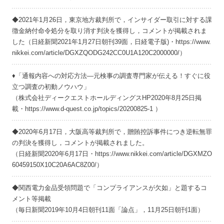
◆2021年1月26日，東京地方裁判所で，インサイダー取引に対する課
徴金納付命令処分を取り消す判決を獲得し，コメントが掲載されま
した（日経新聞2021年1月27日朝刊39面，日経電子版)・https://www.
nikkei.com/article/DGXZQODG242CC0U1A120C2000000/）
♦「通報内容への対応方法―元検事の調査専門家が伝える！すぐに役
立つ調査の初動ノウハウ」
（株式会社ディークエストホールディングスHP2020年8月25日掲
載・https://www.d-quest.co.jp/topics/20200825-1 ）
◆2020年6月17日，大阪高等裁判所で，贈賄控訴事件につき逆転無罪
の判決を獲得し，コメントが掲載されました。
（日経新聞2020年6月17日・https://www.nikkei.com/article/DGXMZO
60459150X10C20A6AC8Z00/）
◆関西電力金品受領問題で「コンプライアンスが欠如」と題するコ
メント等掲載
（毎日新聞2019年10月4日朝刊11面「論点」，11月25日朝刊1面）