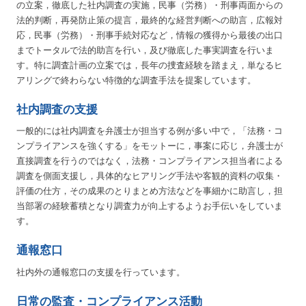
の立案，徹底した社内調査の実施，民事（労務）・刑事両面からの
法的判断，再発防止策の提言，最終的な経営判断への助言，広報対
応，民事（労務）・刑事手続対応など，情報の獲得から最後の出口
までトータルで法的助言を行い，及び徹底した事実調査を行いま
す。特に調査計画の立案では，長年の捜査経験を踏まえ，単なるヒ
アリングで終わらない特徴的な調査手法を提案しています。
社内調査の支援
一般的には社内調査を弁護士が担当する例が多い中で，「法務・コ
ンプライアンスを強くする」をモットーに，事案に応じ，弁護士が
直接調査を行うのではなく，法務・コンプライアンス担当者による
調査を側面支援し，具体的なヒアリング手法や客観的資料の収集・
評価の仕方，その成果のとりまとめ方法などを事細かに助言し，担
当部署の経験蓄積となり調査力が向上するようお手伝いをしていま
す。
通報窓口
社内外の通報窓口の支援を行っています。
日常の監査・コンプライアンス活動