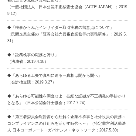
者の虚言を見抜き真相に迫る」
（一般社団法人 日本公認不正検査士協会（ACFE JAPAN）；2019.
9.12）
◆「検事からみたインサイダー取引実務の留意点について」
（民間企業主催の「証券会社売買審査業務等の実務研修」；2019.5.
31）
◆「訟務検事の職務と誇り」
（法務省；2019.4.18）
◆「あらゆる工夫で真相に迫る～真相は闇から闇へ」
（会計検査院；2019.3.27）
◆「あらゆる可能性を調査せよ 些細な証拠が不正摘発の手掛かり
となる」（日本公認会計士協会；2017.7.24）
◆「第三者委員会報告書から紐解く企業不祥事と社外役員の責務～
コンプライアンスの仕組みを活かす時代へ～」（特定非営利活動法
人 日本コーポレート・ガバナンス・ネットワーク；2017.5.30）