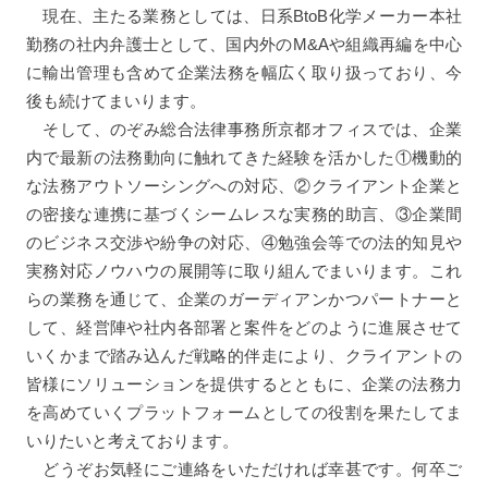
現在、主たる業務としては、日系
BtoB
化学メーカー本社
勤務の社内弁護士として、国内外の
M&A
や組織再編を中心
に輸出管理も含めて企業法務を幅広く取り扱っており、今
後も続けてまいります。
そして、のぞみ総合法律事務所京都オフィスでは、企業
内で最新の法務動向に触れてきた経験を活かした
①
機動的
な法務アウトソーシングへの対応、
②
クライアント企業と
の密接な連携に基づくシームレスな実務的助言、③企業間
のビジネス交渉や紛争の対応、④勉強会等での法的知見や
実務対応ノウハウの展開等に取り組んでまいります。これ
らの業務を通じて、企業のガーディアンかつパートナーと
して、経営陣や社内各部署と案件をどのように進展させて
いくかまで踏み込んだ戦略的伴走により、クライアントの
皆様にソリューションを提供するとともに、企業の法務力
を高めていくプラットフォームとしての役割を果たしてま
いりたいと考えております。
どうぞお気軽にご連絡をいただければ幸甚です。何卒ご