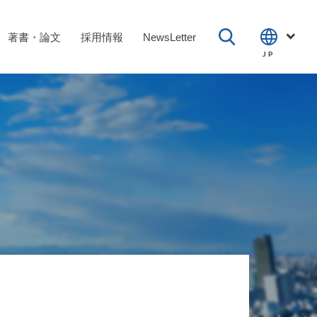
著書・論文
採用情報
NewsLetter
JP